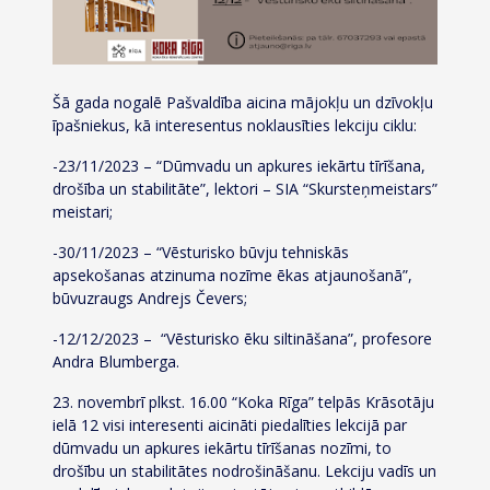
Šā gada nogalē Pašvaldība aicina mājokļu un dzīvokļu
īpašniekus, kā interesentus noklausīties lekciju ciklu:
-23/11/2023 – “Dūmvadu un apkures iekārtu tīrīšana,
drošība un stabilitāte”, lektori – SIA “Skursteņmeistars”
meistari;
-30/11/2023 – “Vēsturisko būvju tehniskās
apsekošanas atzinuma nozīme ēkas atjaunošanā”,
būvuzraugs Andrejs Čevers;
-12/12/2023 – “Vēsturisko ēku siltināšana”, profesore
Andra Blumberga.
23. novembrī plkst. 16.00 “Koka Rīga” telpās Krāsotāju
ielā 12 visi interesenti aicināti piedalīties lekcijā par
dūmvadu un apkures iekārtu tīrīšanas nozīmi, to
drošību un stabilitātes nodrošināšanu. Lekciju vadīs un