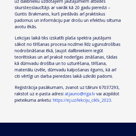
uz dalībnieku uzdotajiem jautājumiem atbildēs
skursteņslaucītājs ar vairāk kā 20 gadu pieredzi –
Guntis Brakmanis, kurš piedāvās arī praktiskus
padomus un informāciju par drošu un efektīvu siltuma
avotu ēkās.
Lekcijas laikā tiks izskatīti plaša spektra jautājumi
sākot no tīrīšanas procesa nozīmei līdz ugunsdrošības
nodrošināšanai ēkā, ļaujot dalībniekiem iegūt
teorētiskas un arī praksē noderīgas zināšanas, tādas
kā dūmvadu drošība un to uzturēšana, tīrīšana,
materiālu izvēle, dūmvadu kalpošanas ilgums, kā arī
citi vērtīgi un darba pieredzes laikā uzkrāti padomi.
Reģistrācija pasākumam, zvanot uz tālruni 67037293,
rakstot uz e-pasta adresi
atjauno@riga.lv
vai aizpildot
pieteikuma anketu:
https://ej.uz/lekciju_cikls_2023
.