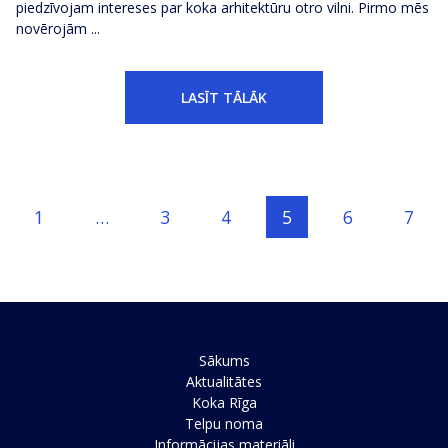
piedzīvojam intereses par koka arhitektūru otro vilni. Pirmo mēs
novērojām ...
LASĪT TĀLĀK
Posts navigation
1
…
3
4
5
6
7
Sākums
Aktualitātes
Koka Rīga
Telpu noma
Informācijas materiāli