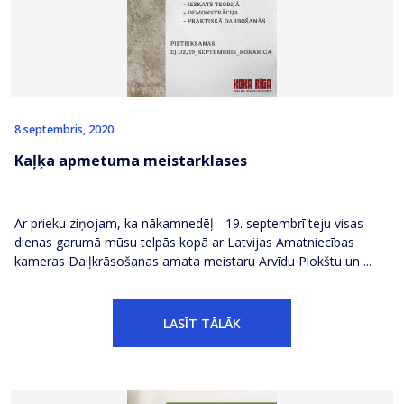
8 septembris, 2020
Kaļķa apmetuma meistarklases
Ar prieku ziņojam, ka nākamnedēļ - 19. septembrī teju visas
dienas garumā mūsu telpās kopā ar Latvijas Amatniecības
kameras Daiļkrāsošanas amata meistaru Arvīdu Plokštu un ...
LASĪT TĀLĀK