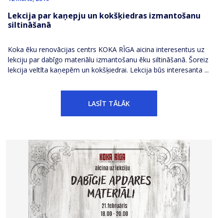
Lekcija par kaņepju un kokšķiedras izmantošanu
siltināšanā
Koka ēku renovācijas centrs KOKA RĪGA aicina interesentus uz
lekciju par dabīgo materiālu izmantošanu ēku siltināšanā. Šoreiz
lekcija veltīta kaņepēm un kokšķiedrai. Lekcija būs interesanta ...
LASĪT TĀLĀK