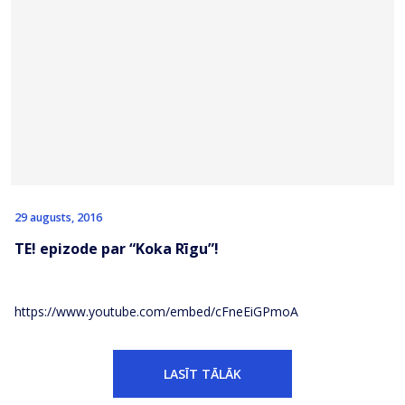
29 augusts, 2016
TE! epizode par “Koka Rīgu”!
https://www.youtube.com/embed/cFneEiGPmoA
LASĪT TĀLĀK