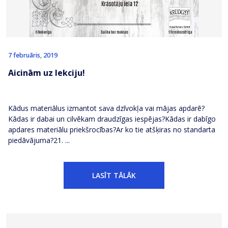
7 februāris, 2019
Aicinām uz lekciju!
Kādus materiālus izmantot sava dzīvokļa vai mājas apdarē?
Kādas ir dabai un cilvēkam draudzīgas iespējas?Kādas ir dabīgo
apdares materiālu priekšrocības?Ar ko tie atšķiras no standarta
piedāvājuma?21. ...
LASĪT TĀLĀK