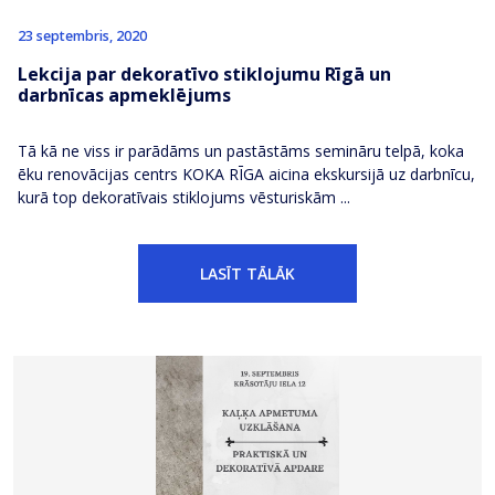
23 septembris, 2020
Lekcija par dekoratīvo stiklojumu Rīgā un
darbnīcas apmeklējums
Tā kā ne viss ir parādāms un pastāstāms semināru telpā, koka
ēku renovācijas centrs KOKA RĪGA aicina ekskursijā uz darbnīcu,
kurā top dekoratīvais stiklojums vēsturiskām ...
LASĪT TĀLĀK