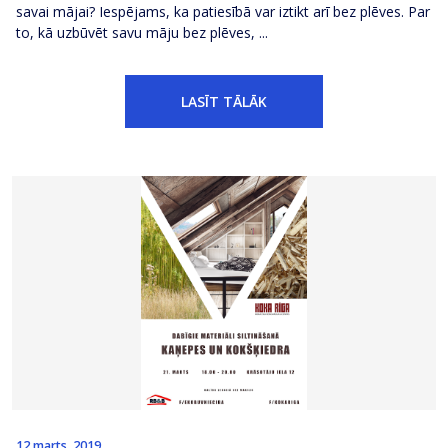
savai mājai? Iespējams, ka patiesībā var iztikt arī bez plēves. Par
to, kā uzbūvēt savu māju bez plēves, ...
LASĪT TĀLĀK
12 marts, 2019