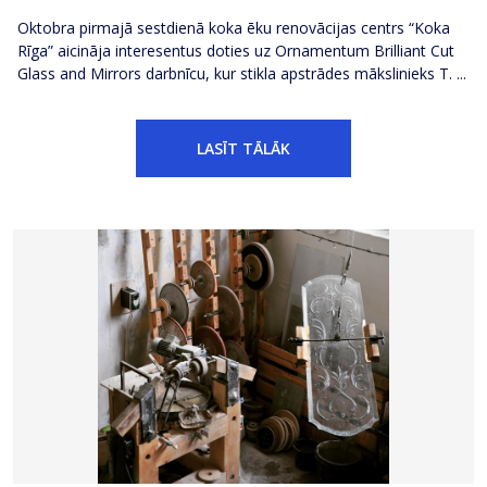
Oktobra pirmajā sestdienā koka ēku renovācijas centrs “Koka
Rīga” aicināja interesentus doties uz Ornamentum Brilliant Cut
Glass and Mirrors darbnīcu, kur stikla apstrādes mākslinieks T. ...
LASĪT TĀLĀK