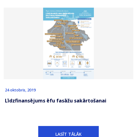
24 oktobris, 2019
Līdzfinansējums ēfu fasāžu sakārtošanai
LASĪT TĀLĀK