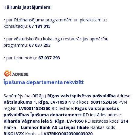
Tālrunis jautājumiem:
• par līdzfinansējuma programmām un pierakstam uz
konsultāciju:
67 181 015
• par vēsturisko ēku koka logu restaurācijas apmācību
programmu:
67 037 293
• par telpu nomu:
67 037 293
Īpašuma departamenta rekvizīti:
Saņēmējs (pasūtītājs)
Rīgas valstspilsētas pašvaldība
Adrese:
Rātslaukums 1, Rīga, LV-1050
NMR kods:
90011524360
PVN
reģ.Nr.:
LV90011524360
RD iestāde:
Rīgas valstspilsētas
pašvaldības Īpašuma departaments
RD iestādes adrese:
Riharda Vāgnera iela 5, Rīga, LV-1050
RD iestādes kods:
214
Banka –
Luminor Bank AS Latvijas filiāle
Bankas kods –
RIKOLV2X
Konts –
LV67RIKO0020300003020