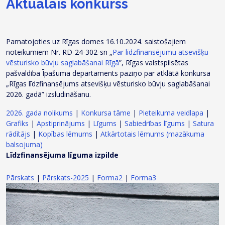
Aktuālais konkurss
Pamatojoties uz Rīgas domes 16.10.2024. saistošajiem
noteikumiem Nr. RD-24-302-sn „
Par līdzfinansējumu atsevišķu
vēsturisko būvju saglabāšanai Rīgā
”, Rīgas valstspilsētas
pašvaldība Īpašuma departaments paziņo par atklātā konkursa
„Rīgas līdzfinansējums atsevišķu vēsturisko būvju saglabāšanai
2026. gadā” izsludināšanu.
2026. gada nolikums
|
Konkursa tāme
|
Pieteikuma veidlapa
|
Grafiks
|
Apstiprinājums
|
Līgums
|
Sabiedrības līgums
|
Satura
rādītājs
|
Kopības lēmums
|
Atkārtotais lēmums (mazākuma
balsojuma)
Līdzfinansējuma līguma izpilde
Pārskats
|
Pārskats-2025
|
Forma2
|
Forma3