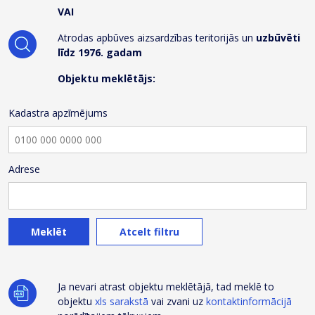
VAI
Atrodas apbūves aizsardzības teritorijās un
uzbūvēti
līdz 1976. gadam
Objektu meklētājs:
Kadastra apzīmējums
Adrese
Meklēt
Atcelt filtru
Ja nevari atrast objektu meklētājā, tad meklē to
objektu
xls sarakstā
vai zvani uz
kontaktinformācijā