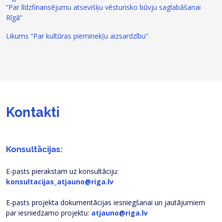
“Par līdzfinansējumu atsevišķu vēsturisko būvju saglabāšanai
Rīgā”
Likums “Par kultūras pieminekļu aizsardzību”
Kontakti
Konsultācijas:
E-pasts pierakstam uz konsultāciju:
konsultacijas_atjauno@riga.lv
E-pasts projekta dokumentācijas iesniegšanai un jautājumiem
par iesniedzamo projektu:
atjauno@riga.lv