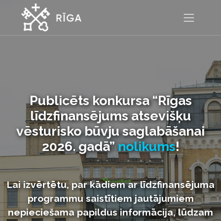
Publicēts konkursa “Rīgas
līdzfinansējums atsevišķu
vēsturisko būvju saglabāšanai
2026. gadā”
nolikums
!
Lai izvērtētu, par kādiem ar līdzfinansējuma
programmu saistītiem jautājumiem
nepieciešama papildus informācija, lūdzam