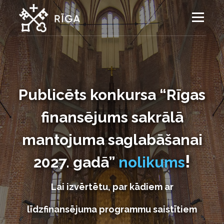
Skip
to
Menu
content
Publicēts konkursa “Rīgas
finansējums sakrālā
mantojuma saglabāšanai
!
2027. gadā”
nolikums
Lai izvērtētu, par kādiem ar
līdzfinansējuma programmu saistītiem