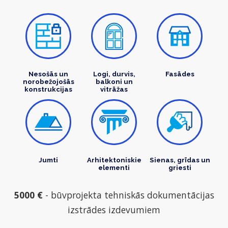
Nesošās un
Logi, durvis,
Fasādes
norobežojošās
balkoni un
konstrukcijas
vitrāžas
Jumti
Arhitektoniskie
Sienas, grīdas un
elementi
griesti
5000 €
- būvprojekta tehniskās dokumentācijas
izstrādes izdevumiem