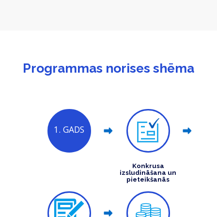
Programmas norises shēma
1. GADS
Konkrusa
izsludināšana un
pieteikšanās