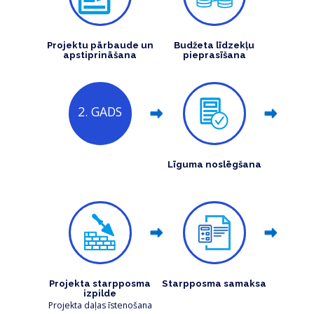
Projektu pārbaude un
Budžeta līdzekļu
apstiprināšana
pieprasīšana
2. GADS
Līguma noslēgšana
Projekta starpposma
Starpposma samaksa
izpilde
Projekta daļas īstenošana