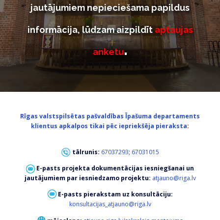
jautājumiem nepieciešama papildus
informācija, lūdzam aizpildīt
aptaujas
.
anketu
Previous
Next
Rīgas valstspilsētas pašvaldības Īpašuma departaments
klientus apkalpos tikai pēc iepriekšēja pieraksta
:
tālrunis:
67037293
;
67031015
E-pasts projekta dokumentācijas iesniegšanai un
jautājumiem par iesniedzamo projektu:
atjauno@riga.lv
E-pasts piera
kstam
uz konsultāciju:
konsultacijas_atjauno@riga.lv