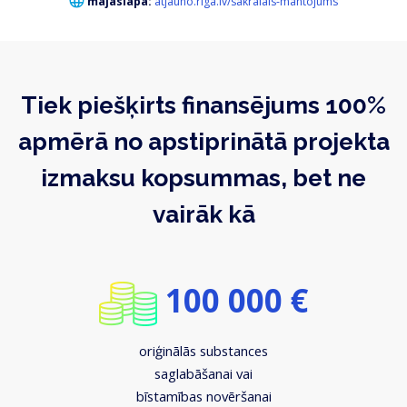
mājaslapa:
atjauno.riga.lv/sakralais-mantojums
Tiek piešķirts finansējums 100%
apmērā no apstiprinātā projekta
izmaksu kopsummas, bet ne
vairāk kā
100 000 €
oriģinālās substances
saglabāšanai vai
bīstamības novēršanai