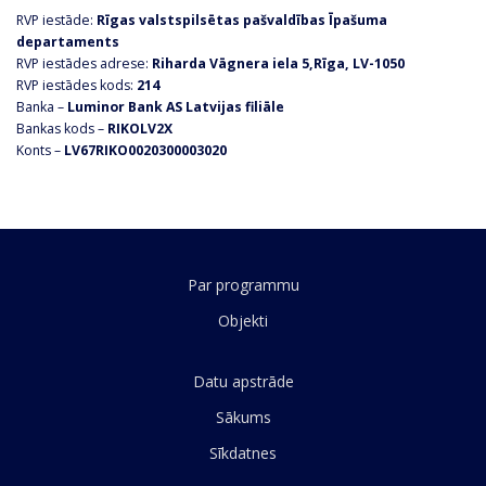
RVP iestāde:
Rīgas valstspilsētas pašvaldības
Īpašuma
departaments
RVP iestādes adrese:
Riharda Vāgnera iela 5,Rīga, LV-1050
RVP iestādes kods:
214
Banka –
Luminor Bank AS Latvijas filiāle
Bankas kods –
RIKOLV2X
Konts –
LV67RIKO0020300003020
Par programmu
Objekti
Datu apstrāde
Sākums
Sīkdatnes