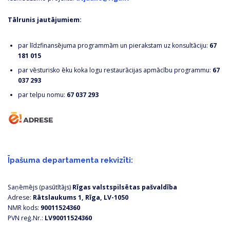
Tālrunis jautājumiem:
par līdzfinansējuma programmām un pierakstam uz konsultāciju:
67
181 015
par vēsturisko ēku koka logu restaurācijas apmācību programmu:
67
037 293
par telpu nomu:
67 037 293
Īpašuma departamenta rekvizīti:
Saņēmējs (pasūtītājs)
Rīgas valstspilsētas pašvaldība
Adrese:
Rātslaukums 1, Rīga, LV-1050
NMR kods:
90011524360
PVN reģ.Nr.:
LV90011524360